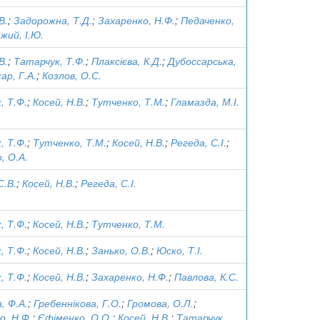
В.
;
Задорожна, Т.Д.
;
Захаренко, Н.Ф.
;
Педаченко,
жий, І.Ю.
В.
;
Татарчук, Т.Ф.
;
Плаксієва, К.Д.
;
Дубоссарська,
ар, Г.А.
;
Козлов, О.С.
, Т.Ф.
;
Косей, Н.В.
;
Тутченко, Т.М.
;
Гламазда, М.І.
, Т.Ф.
;
Тутченко, Т.М.
;
Косей, Н.В.
;
Регеда, С.І.
;
, О.А.
С.В.
;
Косей, Н.В.
;
Регеда, С.І.
, Т.Ф.
;
Косей, Н.В.
;
Тутченко, Т.М.
, Т.Ф.
;
Косей, Н.В.
;
Занько, О.В.
;
Юско, Т.І.
, Т.Ф.
;
Косей, Н.В.
;
Захаренко, Н.Ф.
;
Павлова, К.С.
, Ф.А.
;
Гребеннікова, Г.О.
;
Громова, О.Л.
;
о, Н.Ф.
;
Єфіменко, О.О.
;
Косей, Н.В.
;
Татарчук,