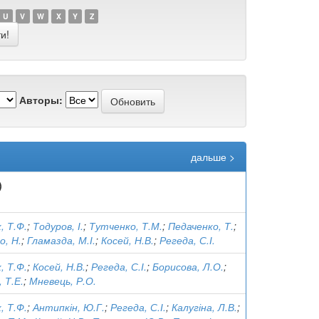
U
V
W
X
Y
Z
Авторы:
дальше >
)
, Т.Ф.
;
Тодуров, І.
;
Тутченко, Т.М.
;
Педаченко, Т.
;
о, Н.
;
Гламазда, М.І.
;
Косей, Н.В.
;
Регеда, С.І.
, Т.Ф.
;
Косей, Н.В.
;
Регеда, С.І.
;
Борисова, Л.О.
;
 Т.Е.
;
Мневець, Р.О.
, Т.Ф.
;
Антипкін, Ю.Г.
;
Регеда, С.І.
;
Калугіна, Л.В.
;