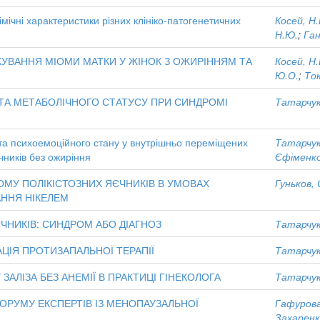
мічні характеристики різних клініко-патогенетичних
Косей, Н.
Н.Ю.
;
Ган
КУВАННЯ МІОМИ МАТКИ У ЖІНОК З ОЖИРІННЯМ ТА
Косей, Н.
Ю.О.
;
Ток
 ТА МЕТАБОЛІЧНОГО СТАТУСУ ПРИ СИНДРОМІ
Татарчук
 та психоемоційного стану у внутрішньо переміщених
Татарчук
чників без ожиріння
Єфіменко
МУ ПОЛІКІСТОЗНИХ ЯЄЧНИКІВ В УМОВАХ
Гуньков, 
ННЯ НІКЕЛЕМ
ЧНИКІВ: СИНДРОМ АБО ДІАГНОЗ
Татарчук
ЦІЯ ПРОТИЗАПАЛЬНОЇ ТЕРАПІЇ
Татарчук
ЗАЛІЗА БЕЗ АНЕМІЇ В ПРАКТИЦІ ГІНЕКОЛОГА
Татарчук
ОРУМУ ЕКСПЕРТІВ ІЗ МЕНОПАУЗАЛЬНОЇ
Гафурова
Захаренк