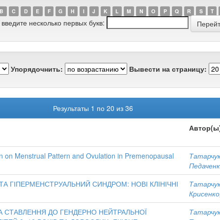
B
C
D
E
F
G
H
I
J
K
L
M
N
O
P
Q
R
S
T
 введите несколько первых букв:
Упорядочнить:
Вывести на страницу:
Результаты 1 по 20 из 36
Автор(ы
on on Menstrual Pattern and Ovulation in Premenopausal
Татарчук
Педаченк
ТА ГІПЕРМЕНСТРУАЛЬНИЙ СИНДРОМ: НОВІ КЛІНІЧНІ
Татарчук
Крисенко,
ТА СТАВЛЕННЯ ДО ГЕНДЕРНО НЕЙТРАЛЬНОЇ
Татарчук