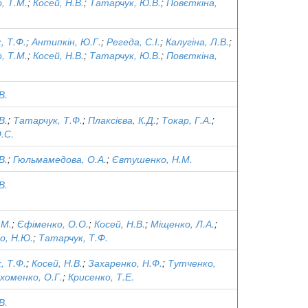
, Т.М.
;
Косей, Н.В.
;
Татарчук, Ю.В.
;
Повєткіна,
, Т.Ф.
;
Антипкін, Ю.Г.
;
Регеда, С.І.
;
Калугіна, Л.В.
;
, Т.М.
;
Косей, Н.В.
;
Татарчук, Ю.В.
;
Повєткіна,
В.
В.
;
Татарчук, Т.Ф.
;
Плаксієва, К.Д.
;
Токар, Г.А.
;
.С.
В.
;
Гюльмамедова, О.А.
;
Євтушенко, Н.М.
В.
.М.
;
Єфіменко, О.О.
;
Косей, Н.В.
;
Міщенко, Л.А.
;
о, Н.Ю.
;
Татарчук, Т.Ф.
, Т.Ф.
;
Косей, Н.В.
;
Захаренко, Н.Ф.
;
Тутченко,
хоменко, О.Г.
;
Крисенко, Т.Е.
В.