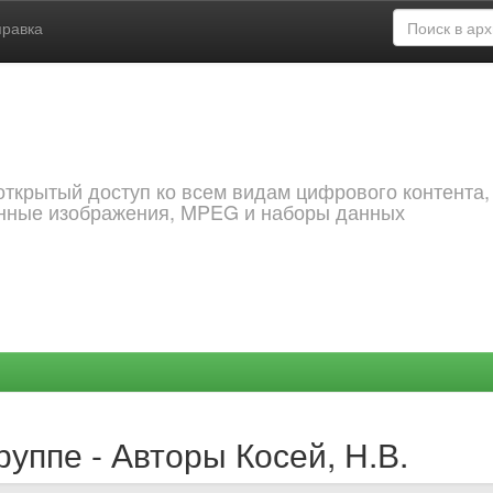
правка
открытый доступ ко всем видам цифрового контента,
анные изображения, MPEG и наборы данных
уппе - Авторы Косей, Н.В.