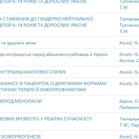
ДІТЕЙ 9–18 РОКІВ ТА ДОРОСЛИХ: ЯКІСНЕ
Тутченко
Т.М.
ТА СТАВЛЕННЯ ДО ГЕНДЕРНО НЕЙТРАЛЬНОЇ
Татарчук
ДІТЕЙ 9–18 РОКІВ ТА ДОРОСЛИХ: ЯКІСНЕ
Тутченко
Т.М.
 та здоров’я жінки
Косей, Н.
ів контрацепції серед військовослужбовиць в Україні
Косей, Н.
Козлов, О
ВНУТРІШНЬОМАТКОВОЇ СПІРАЛІ
Косей, Н.
БАЛАНСУ В ПАЦІЄНТОК ІЗ ДИФУЗНИМИ ФОРМАМИ
Косей, Н.
ТИЧНОЇ ТЕРАПІЇ Й ОНКОПРОФІЛАКТИКИ
ПЕРІОД МЕНОПАУЗИ
Барна, О
Педаченк
ОВИХ КРОВОТЕЧ У РЕАЛІЯХ СУЧАСНОСТІ
Татарчук
Т.М.
;
Пар
ЭТИОМОРФОГЕНЕЗЕ
Косей, Н.