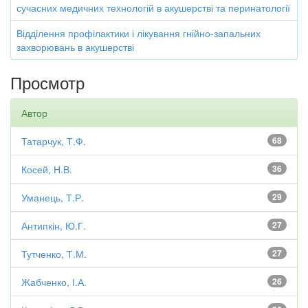
сучасних медичних технологій в акушерстві та перинатології
Відділення профілактики і лікування гнійно-запальних
захворювань в акушерстві
Просмотр
Автор
Татарчук, Т.Ф.
68
Косей, Н.В.
36
Уманець, Т.Р.
29
Антипкін, Ю.Г.
27
Тутченко, Т.М.
27
Жабченко, І.А.
26