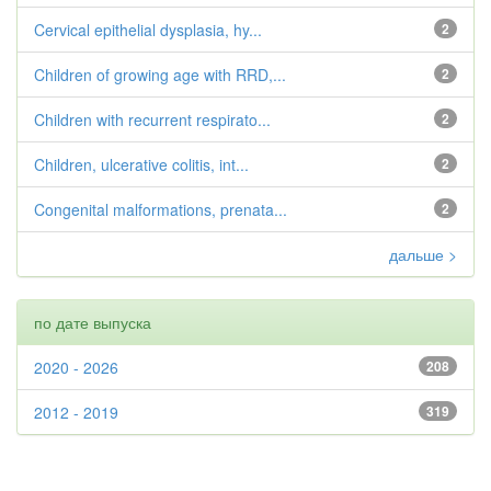
Cervical epithelial dysplasia, hy...
2
Children of growing age with RRD,...
2
Children with recurrent respirato...
2
Children, ulcerative colitis, int...
2
Congenital malformations, prenata...
2
дальше >
по дате выпуска
2020 - 2026
208
2012 - 2019
319