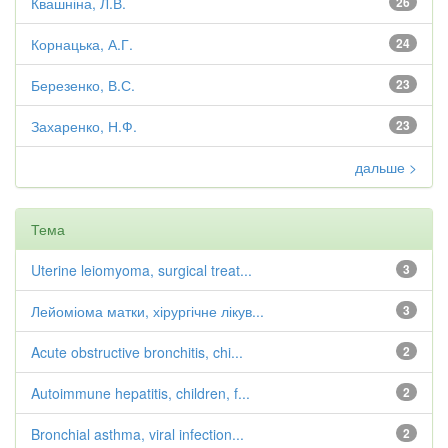
Квашніна, Л.В.
26
Корнацька, А.Г.
24
Березенко, В.С.
23
Захаренко, Н.Ф.
23
дальше >
Тема
Uterine leiomyoma, surgical treat...
3
Лейоміома матки, хірургічне лікув...
3
Acute obstructive bronchitis, chi...
2
Autoimmune hepatitis, children, f...
2
Bronchial asthma, viral infection...
2