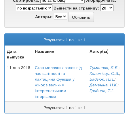
Сортировка:
Упорядочнить:
Вывести на страницу:
Авторы:
Результаты 1 по 1 из 1
Дата
Название
Автор(ы)
выпуска
11-янв-2018
Стан молочних залоз під
Туманова, Л.Є.
;
час вагітності та
Коломієць, О.В.
;
лактаційна функція у
Бадзюк, Н.П.
;
жінок з великим
Деменіна, Н.К.
;
інтергенетичним
Гридина, Т.І.
інтервалом
Результаты 1 по 1 из 1