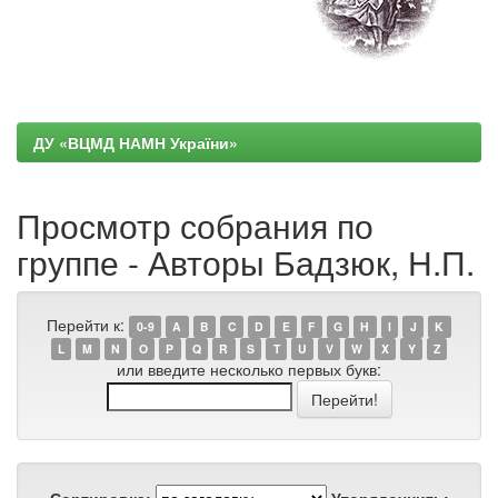
ДУ «ВЦМД НАМН України»
Просмотр собрания по
группе - Авторы Бадзюк, Н.П.
Перейти к:
0-9
A
B
C
D
E
F
G
H
I
J
K
L
M
N
O
P
Q
R
S
T
U
V
W
X
Y
Z
или введите несколько первых букв: