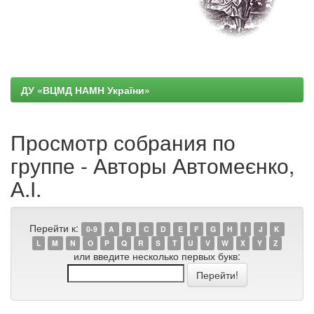
ДУ «ВЦМД НАМН України»
Просмотр собрания по
группе - Авторы Автомеєнко,
А.І.
Перейти к:
0-9
A
B
C
D
E
F
G
H
I
J
K
L
M
N
O
P
Q
R
S
T
U
V
W
X
Y
Z
или введите несколько первых букв: