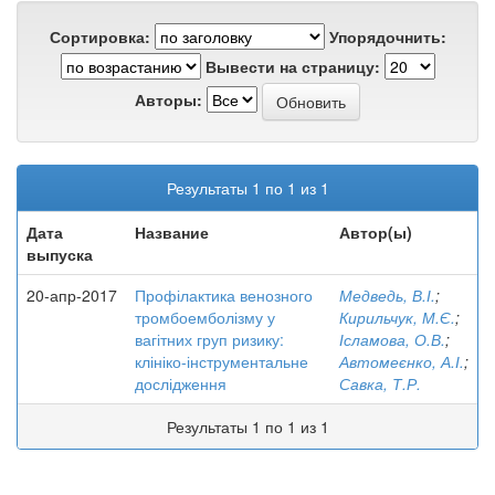
Сортировка:
Упорядочнить:
Вывести на страницу:
Авторы:
Результаты 1 по 1 из 1
Дата
Название
Автор(ы)
выпуска
20-апр-2017
Профілактика венозного
Медведь, В.І.
;
тромбоемболізму у
Кирильчук, М.Є.
;
вагітних груп ризику:
Ісламова, О.В.
;
клініко-інструментальне
Автомеєнко, А.І.
;
дослідження
Савка, Т.Р.
Результаты 1 по 1 из 1