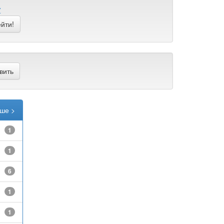
Z
ше >
1
1
6
1
1