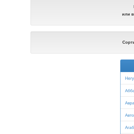
или в
Сорт
Hery
Абба
Авра
Авто
Агаб