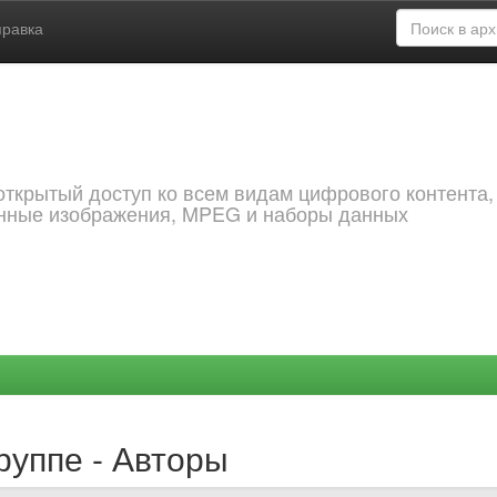
правка
открытый доступ ко всем видам цифрового контента,
анные изображения, MPEG и наборы данных
руппе - Авторы