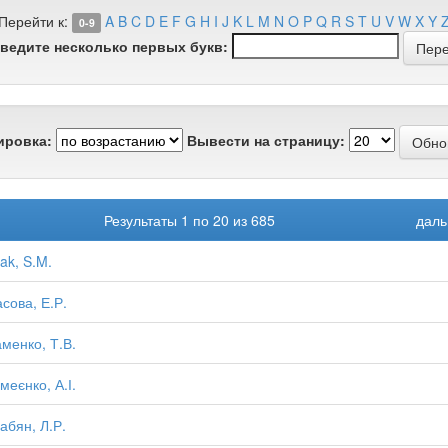
Перейти к:
A
B
C
D
E
F
G
H
I
J
K
L
M
N
O
P
Q
R
S
T
U
V
W
X
Y
0-9
ведите несколько первых букв:
ировка:
Вывести на страницу:
Результаты 1 по 20 из 685
даль
ak, S.M.
сова, Е.Р.
менко, Т.В.
меєнко, А.І.
абян, Л.Р.