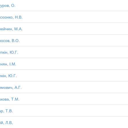
уров, О.
сєєнко, Н.В.
ейчин, М.А.
осов, В.О.
пкін, Ю.Г.
нян, І.М.
пкін, Ю.Г.
мович, А.Г.
кова, Т.М.
р, Т.В.
ій, Л.В,