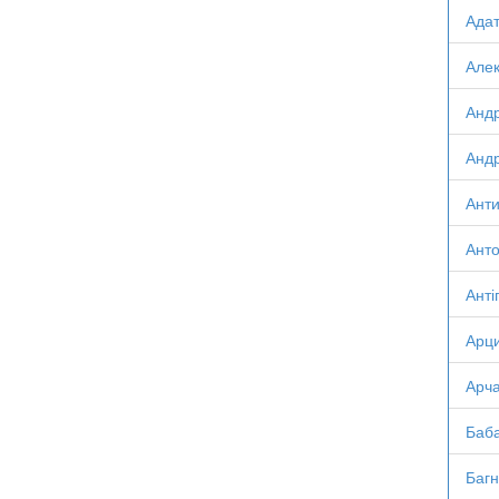
Адат
Алек
Андр
Андр
Анти
Анто
Анті
Арци
Арча
Баба
Багн