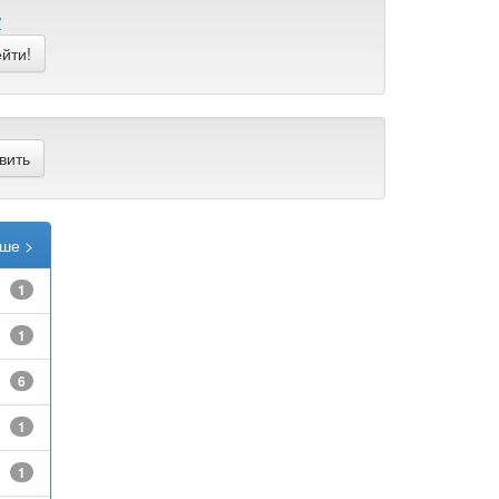
Z
ше >
1
1
6
1
1