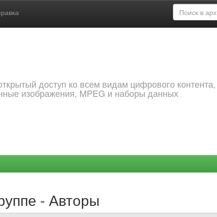
правка
открытый доступ ко всем видам цифрового контента,
анные изображения, MPEG и наборы данных
руппе - Авторы