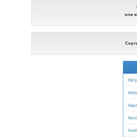
или в
Сорт
Hery
Абба
Авра
Авто
Агаб