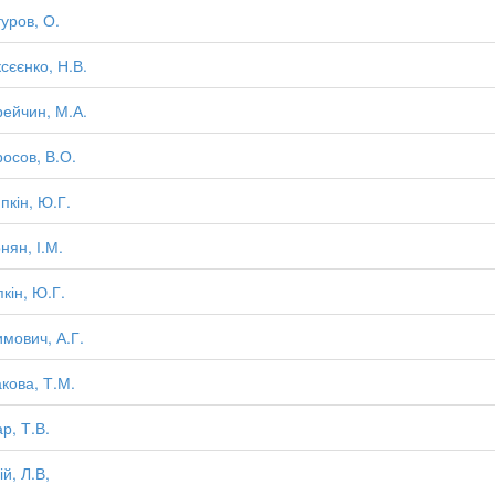
уров, О.
сєєнко, Н.В.
ейчин, М.А.
осов, В.О.
пкін, Ю.Г.
нян, І.М.
пкін, Ю.Г.
мович, А.Г.
кова, Т.М.
р, Т.В.
ій, Л.В,