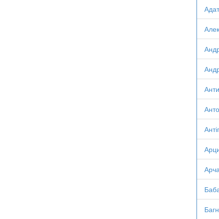
Адат
Алек
Андр
Андр
Анти
Анто
Анті
Арци
Арча
Баба
Багн