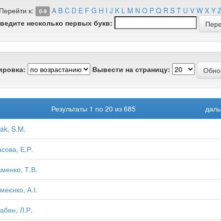
Перейти к:
A
B
C
D
E
F
G
H
I
J
K
L
M
N
O
P
Q
R
S
T
U
V
W
X
Y
0-9
ведите несколько первых букв:
ировка:
Вывести на страницу:
Результаты 1 по 20 из 685
даль
ak, S.M.
сова, Е.Р.
менко, Т.В.
меєнко, А.І.
абян, Л.Р.