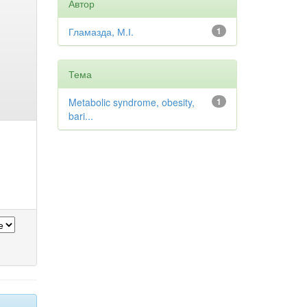
Автор
Гламазда, М.І.
1
Тема
Metabolic syndrome, obesity,
1
bari...