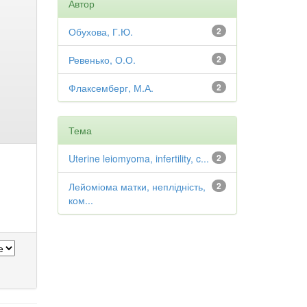
Автор
Обухова, Г.Ю.
2
Ревенько, О.О.
2
Флаксемберг, М.А.
2
Тема
Uterine leiomyoma, infertility, c...
2
Лейоміома матки, неплідність,
2
ком...