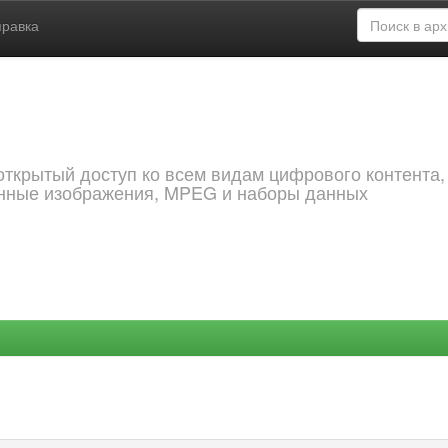
правка
открытый доступ ко всем видам цифрового контента,
анные изображения, MPEG и наборы данных