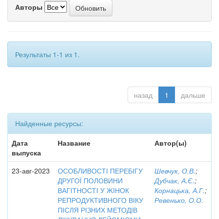
Авторы
Результаты 1-1 из 1.
назад
1
дальше
Найденные ресурсы:
Дата
Название
Автор(ы)
выпуска
23-авг-2023
ОСОБЛИВОСТІ ПЕРЕБІГУ
Шевчук, О.В.
;
ДРУГОЇ ПОЛОВИНИ
Дубчак, А.Є.
;
ВАГІТНОСТІ У ЖІНОК
Корнацька, А.Г.
;
РЕПРОДУКТИВНОГО ВІКУ
Ревенько, О.О.
ПІСЛЯ РІЗНИХ МЕТОДІВ