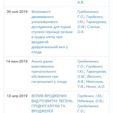
А.В.
30-ноя-2019
Можливості
Гребініченко,
двовимірного
Г.О.
;
Гордієнко,
ультразвукового
І.Ю.
;
Тарапурова,
дослідження для оцінки
О.М.
;
Слєпов,
ступеня герніації печінки
О.К.
в грудну клітку при
вродженій
діафрагмальній килі у
плода
14-июн-2019
Аналіз даних
Гребініченко,
комплексного
Г.О.
;
Гордієнко,
пренатального
І.Ю.
;
Тарапурова,
обстеження при
О.М.
;
Величко,
гастрошизисі у плода
А.В.
;
Нікітчина,
Т.В.
;
Носко, А.О.
12-апр-2019
ВПЛИВ ВРОДЖЕНИХ
Гордієнко, І.Ю.
;
ВАД РОЗВИТКУ ЛЕГЕНЬ,
Нідельчук, О.В.
;
ГРУДНОЇ КЛІТКИ ТА
Гребініченко,
ВРОДЖЕНОЇ
Г.О.
;