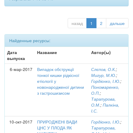
назад
1
2
дальше
Найденные ресурсы:
Дата
Название
Автор(ы)
выпуска
6-мар-2017
Випадок обструкції
Слєпов, О.К.
;
тонкої кишки рідкісної
Мигур, М.Ю.
;
етіології у
Гордієнко, І.Ю.
;
новонародженої дитини
Пономаренко,
з гастрошизисом
О.П.
;
Тарапурова,
О.М.
;
Палкіна,
І.С.
10-окт-2017
ПРИРОДЖЕНІ ВАДИ
Гордієнко, І.Ю.
;
ЦНС У ПЛОДА ЯК
Тарапурова,