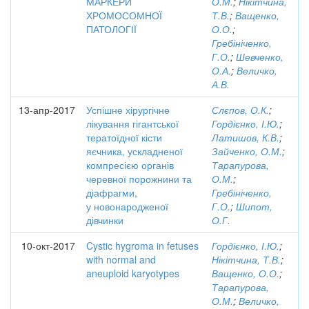
МАРКЕРИ
О.М.
;
Нікітчина,
ХРОМОСОМНОЇ
Т.В.
;
Ващенко,
ПАТОЛОГІЇ
О.О.
;
Гребініченко,
Г.О.
;
Шевченко,
О.А.
;
Величко,
А.В.
13-апр-2017
Успішне хірургічне
Слєпов, О.К.
;
лікування гігантської
Гордієнко, І.Ю.
;
тератоїдної кісти
Латишов, К.В.
;
яєчника, ускладненої
Зайченко, О.М.
;
компресією органів
Тарапурова,
черевної порожнини та
О.М.
;
діафрагми,
Гребініченко,
у новонародженої
Г.О.
;
Шипот,
дівчинки
О.Г.
10-окт-2017
Cystic hygroma in fetuses
Гордієнко, І.Ю.
;
with normal and
Нікітчина, Т.В.
;
aneuploid karyotypes
Ващенко, О.О.
;
Тарапурова,
О.М.
;
Величко,