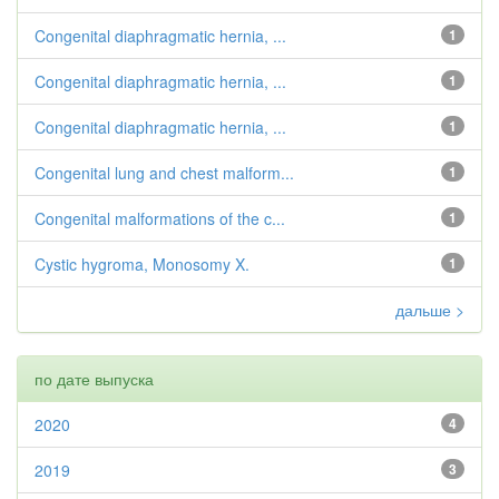
Congenital diaphragmatic hernia, ...
1
Congenital diaphragmatic hernia, ...
1
Congenital diaphragmatic hernia, ...
1
Congenital lung and chest malform...
1
Congenital malformations of the c...
1
Cystic hygroma, Monosomy X.
1
дальше >
по дате выпуска
2020
4
2019
3