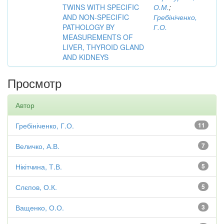
TWINS WITH SPECIFIC
О.М.
;
AND NON-SPECIFIC
Гребініченко,
PATHOLOGY BY
Г.О.
MEASUREMENTS OF
LIVER, THYROID GLAND
AND KIDNEYS
Просмотр
Автор
Гребініченко, Г.О.
11
Величко, А.В.
7
Нікітчина, Т.В.
5
Слєпов, О.К.
5
Ващенко, О.О.
3