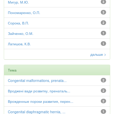
Мигур, М.Ю.
3
Пономаренко, О.П.
3
Сорока, В.П.
2
Зайченко, О.М.
1
Латишов, К.В.
1
дальше >
Тема
Congenital malformations, prenata...
2
Вроджені вади розвитку, пренаталь...
2
Врожденные пороки развития, перен...
2
Congenital diaphragmatic hernia, ...
1