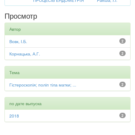
ПРОЦЕСІВ ЕНДОМЕТРІЯ
Ракша, І.І.
Просмотр
Автор
Вовк, І.Б.
2
Корнацька, А.Г.
2
Тема
Гістероскопія; поліп тіла матки; ...
2
по дате выпуска
2018
2