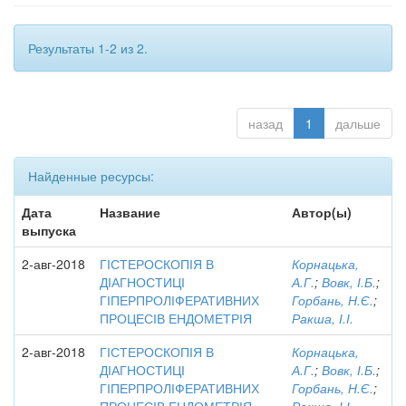
Результаты 1-2 из 2.
назад
1
дальше
Найденные ресурсы:
Дата
Название
Автор(ы)
выпуска
2-авг-2018
ГІСТЕРОСКОПІЯ В
Корнацька,
ДІАГНОСТИЦІ
А.Г.
;
Вовк, І.Б.
;
ГІПЕРПРОЛІФЕРАТИВНИХ
Горбань, Н.Є.
;
ПРОЦЕСІВ ЕНДОМЕТРІЯ
Ракша, І.І.
2-авг-2018
ГІСТЕРОСКОПІЯ В
Корнацька,
ДІАГНОСТИЦІ
А.Г.
;
Вовк, І.Б.
;
ГІПЕРПРОЛІФЕРАТИВНИХ
Горбань, Н.Є.
;