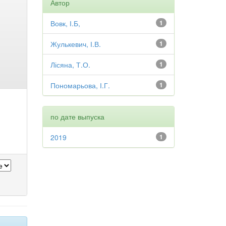
Автор
Вовк, І.Б,
1
Жулькевич, І.В.
1
Лісяна, Т.О.
1
Пономарьова, І.Г.
1
по дате выпуска
2019
1