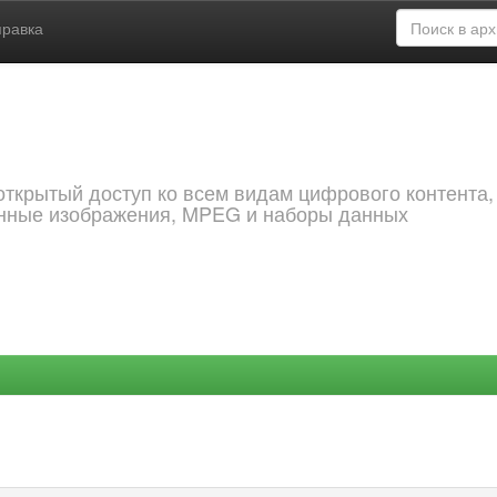
правка
открытый доступ ко всем видам цифрового контента,
анные изображения, MPEG и наборы данных