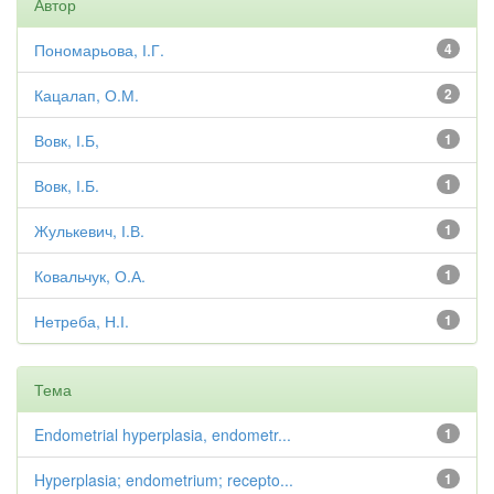
Автор
Пономарьова, І.Г.
4
Кацалап, О.М.
2
Вовк, І.Б,
1
Вовк, І.Б.
1
Жулькевич, І.В.
1
Ковальчук, О.А.
1
Нетреба, Н.І.
1
Тема
Endometrial hyperplasia, endometr...
1
Hyperplasia; endometrium; recepto...
1