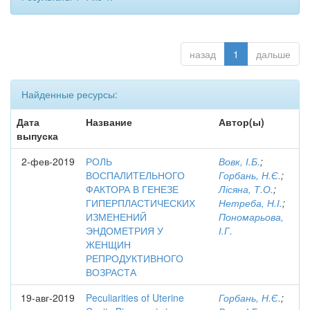
назад
1
дальше
Найденные ресурсы:
Дата
Название
Автор(ы)
выпуска
2-фев-2019
РОЛЬ
Вовк, І.Б.
;
ВОСПАЛИТЕЛЬНОГО
Горбань, Н.Є.
;
ФАКТОРА В ГЕНЕЗЕ
Лісяна, Т.О.
;
ГИПЕРПЛАСТИЧЕСКИХ
Нетреба, Н.І.
;
ИЗМЕНЕНИЙ
Пономарьова,
ЭНДОМЕТРИЯ У
І.Г.
ЖЕНЩИН
РЕПРОДУКТИВНОГО
ВОЗРАСТА
19-авг-2019
Peculiarities of Uterine
Горбань, Н.Є.
;