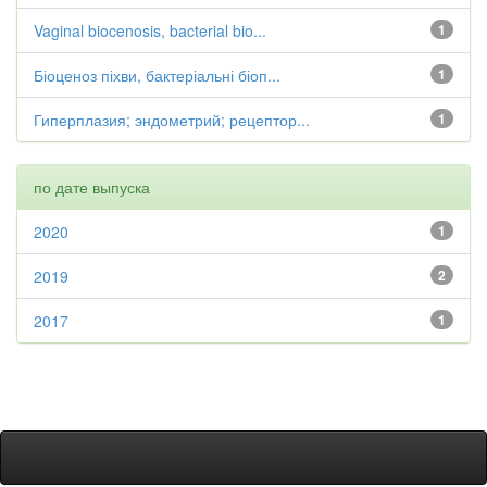
Vaginal biocenosis, bacterial bio...
1
Біоценоз піхви, бактеріальні біоп...
1
Гиперплазия; эндометрий; рецептор...
1
по дате выпуска
2020
1
2019
2
2017
1