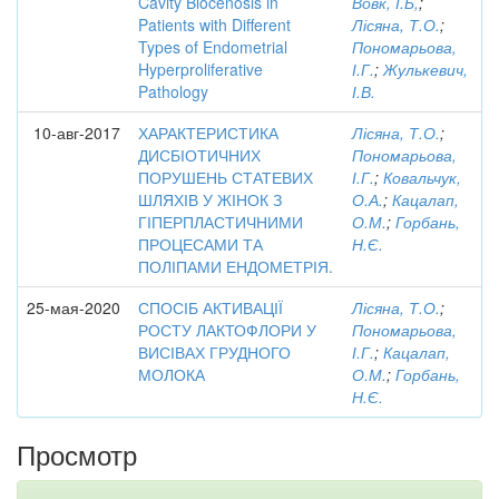
Cavity Biocenosis in
Вовк, І.Б,
;
Patients with Different
Лісяна, Т.О.
;
Types of Endometrial
Пономарьова,
Hyperproliferative
І.Г.
;
Жулькевич,
Pathology
І.В.
10-авг-2017
ХАРАКТЕРИСТИКА
Лісяна, Т.О.
;
ДИСБІОТИЧНИХ
Пономарьова,
ПОРУШЕНЬ СТАТЕВИХ
І.Г.
;
Ковальчук,
ШЛЯХІВ У ЖІНОК З
О.А.
;
Кацалап,
ГІПЕРПЛАСТИЧНИМИ
О.М.
;
Горбань,
ПРОЦЕСАМИ ТА
Н.Є.
ПОЛІПАМИ ЕНДОМЕТРІЯ.
25-мая-2020
СПОСІБ АКТИВАЦІЇ
Лісяна, Т.О.
;
РОСТУ ЛАКТОФЛОРИ У
Пономарьова,
ВИСІВАХ ГРУДНОГО
І.Г.
;
Кацалап,
МОЛОКА
О.М.
;
Горбань,
Н.Є.
Просмотр