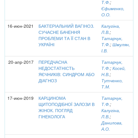
Т.Ф.
;
Єфименко,
О.О.
16-июн-2021
БАКТЕРІАЛЬНИЙ ВАГІНОЗ.
Калугіна,
СУЧАСНЕ БАЧЕННЯ
Л.В.
;
ПРОБЛЕМИ ТА ЇЇ СТАН В
Татарчук,
УКРАЇНІ
Т.Ф.
;
Шмулян,
І.В.
20-апр-2017
ПЕРЕДЧАСНА
Татарчук,
НЕДОСТАТНІСТЬ
Т.Ф.
;
Косей,
ЯЄЧНИКІВ: СИНДРОМ АБО
Н.В.
;
ДІАГНОЗ
Тутченко,
Т.М.
17-июн-2019
КАРЦИНОМА
Татарчук,
ЩИТОПОДІБНОЇ ЗАЛОЗИ В
Т.Ф.
;
ЖІНОК. ПОГЛЯД
Калугіна,
ГІНЕКОЛОГА
Л.В.
;
Данилова,
А.О.