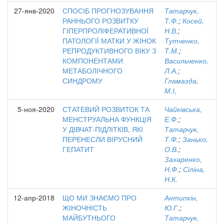
27-янв-2020
СПОСІБ ПРОГНОЗУВАННЯ
Татарчук,
РАННЬОГО РОЗВИТКУ
Т.Ф.
;
Косей,
ГІПЕРПРОЛІФЕРАТИВНОЇ
Н.В.
;
ПАТОЛОГІЇ МАТКИ У ЖІНОК
Тутченко,
РЕПРОДУКТИВНОГО ВІКУ З
Т.М.
;
КОМПОНЕНТАМИ
Васильченко,
МЕТАБОЛІЧНОГО
Л.А.
;
СИНДРОМУ
Гламазда,
М.І,
5-ноя-2020
СТАТЕВИЙ РОЗВИТОК ТА
Чайківська,
МЕНСТРУАЛЬНА ФУНКЦІЯ
Е.Ф.
;
У ДІВЧАТ-ПІДЛІТКІВ, ЯКІ
Татарчук,
ПЕРЕНЕСЛИ ВІРУСНИЙ
Т.Ф.
;
Занько,
ГЕПАТИТ
О.В.
;
Захаренко,
Н.Ф.
;
Сіліна,
Н.К.
12-апр-2018
ЩО МИ ЗНАЄМО ПРО
Антипкін,
ЖІНОЧНІСТЬ
Ю.Г.
;
МАЙБУТНЬОГО
Татарчук,