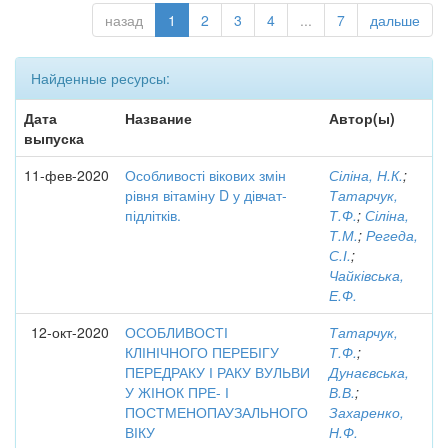
назад
1
2
3
4
...
7
дальше
Найденные ресурсы:
Дата
Название
Автор(ы)
выпуска
11-фев-2020
Особливості вікових змін
Сіліна, Н.К.
;
рівня вітаміну D у дівчат-
Татарчук,
підлітків.
Т.Ф.
;
Сіліна,
Т.М.
;
Регеда,
С.І.
;
Чайківська,
Е.Ф.
12-окт-2020
ОСОБЛИВОСТІ
Татарчук,
КЛІНІЧНОГО ПЕРЕБІГУ
Т.Ф.
;
ПЕРЕДРАКУ І РАКУ ВУЛЬВИ
Дунаєвська,
У ЖІНОК ПРЕ- І
В.В.
;
ПОСТМЕНОПАУЗАЛЬНОГО
Захаренко,
ВІКУ
Н.Ф.