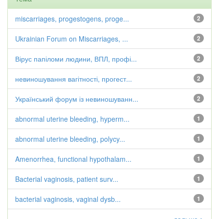
miscarriages, progestogens, proge...
2
Ukrainian Forum on Miscarriages, ...
2
Вірус папіломи людини, ВПЛ, профі...
2
невиношування вагітності, прогест...
2
Український форум із невиношуванн...
2
abnormal uterine bleeding, hyperm...
1
abnormal uterine bleeding, polycy...
1
Amenorrhea, functional hypothalam...
1
Bacterial vaginosis, patient surv...
1
bacterial vaginosis, vaginal dysb...
1