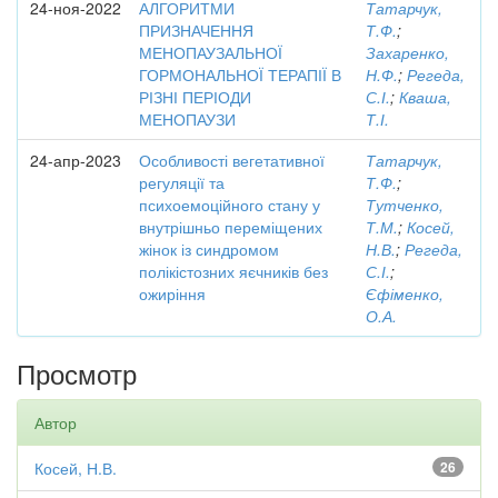
24-ноя-2022
АЛГОРИТМИ
Татарчук,
ПРИЗНАЧЕННЯ
Т.Ф.
;
МЕНОПАУЗАЛЬНОЇ
Захаренко,
ГОРМОНАЛЬНОЇ ТЕРАПІЇ В
Н.Ф.
;
Регеда,
РІЗНІ ПЕРІОДИ
С.І.
;
Кваша,
МЕНОПАУЗИ
Т.І.
24-апр-2023
Особливості вегетативної
Татарчук,
регуляції та
Т.Ф.
;
психоемоційного стану у
Тутченко,
внутрішньо переміщених
Т.М.
;
Косей,
жінок із синдромом
Н.В.
;
Регеда,
полікістозних яєчників без
С.І.
;
ожиріння
Єфіменко,
О.А.
Просмотр
Автор
Косей, Н.В.
26