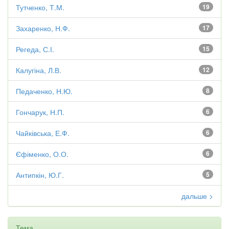
Тутченко, Т.М.
19
Захаренко, Н.Ф.
17
Регеда, С.І.
15
Калугіна, Л.В.
12
Педаченко, Н.Ю.
8
Гончарук, Н.П.
6
Чайківська, Е.Ф.
6
Єфіменко, О.О.
6
Антипкін, Ю.Г.
5
дальше >
Тема