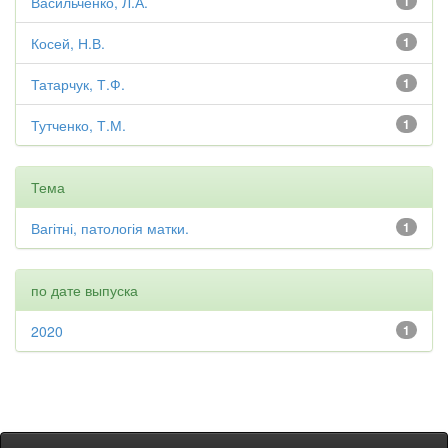
Васильченко, Л.А.
1
Косей, Н.В.
1
Татарчук, Т.Ф.
1
Тутченко, Т.М.
1
Тема
Вагітні, патологія матки.
1
по дате выпуска
2020
1