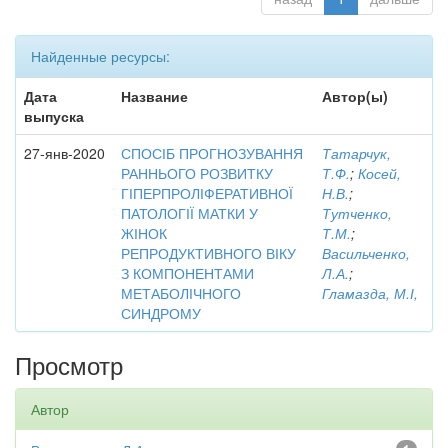
Найденные ресурсы:
Дата
Название
Автор(ы)
выпуска
27-янв-2020
СПОСІБ ПРОГНОЗУВАННЯ
Татарчук,
РАННЬОГО РОЗВИТКУ
Т.Ф.
;
Косей,
ГІПЕРПРОЛІФЕРАТИВНОЇ
Н.В.
;
ПАТОЛОГІЇ МАТКИ У
Тутченко,
ЖІНОК
Т.М.
;
РЕПРОДУКТИВНОГО ВІКУ
Васильченко,
З КОМПОНЕНТАМИ
Л.А.
;
МЕТАБОЛІЧНОГО
Гламазда, М.І,
СИНДРОМУ
Просмотр
Автор