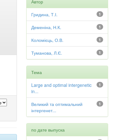
Автор
Гридина, Т.І.
1
Деменіна, Н.К.
1
Коломієць, О.В.
1
Туманова, Л.Є.
1
Тема
Large and optimal intergenetic
1
in...
Великий та оптимальний
1
інтергенет...
по дате выпуска