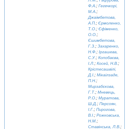
Ф.А.
;
Гегечкорі,
М.А.
;
Джаімбетова,
А.П.
;
Єрмоленко,
Т.О.
;
Єфіменко,
О.О.
;
Єшимбетова,
Г.З.
;
Захаренко,
Н.Ф.
;
Іргашева,
С.У.
;
Копобаєва,
І.Л.
;
Косей, Н.В.
;
Крістесашвілі,
Д.І.
;
Мікаілзаде,
П.Н.
;
Мирзабєкова,
Г.Т.
;
Мневець,
Р.О.
;
Муратова,
Ш.Д.
;
Персоян,
І.Г.
;
Пирогова,
В.І.
;
Рожковська,
Н.М.
;
Ставінська, Л.В.
;