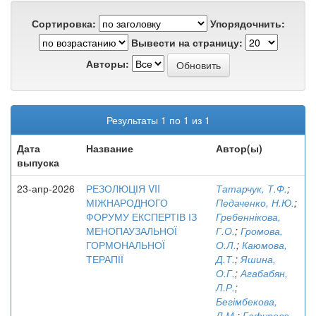
Сортировка:
Упорядочнить:
Вывести на страницу:
Авторы:
Результаты 1 по 1 из 1
Дата
Название
Автор(ы)
выпуска
23-апр-2026
РЕЗОЛЮЦІЯ VII
Татарчук, Т.Ф.
;
МІЖНАРОДНОГО
Педаченко, Н.Ю.
;
ФОРУМУ ЕКСПЕРТІВ ІЗ
Гребеннікова,
МЕНОПАУЗАЛЬНОЇ
Г.О.
;
Громова,
ГОРМОНАЛЬНОЇ
О.Л.
;
Каюмова,
ТЕРАПІЇ
Д.Т.
;
Яшина,
О.Г.
;
Агабабян,
Л.Р.
;
Бегімбекова,
Л.М.
;
Гафурова,