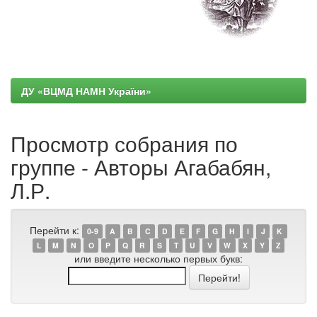
ДУ «ВЦМД НАМН України»
Просмотр собрания по
группе - Авторы Агабабян,
Л.Р.
Перейти к:
0-9
A
B
C
D
E
F
G
H
I
J
K
L
M
N
O
P
Q
R
S
T
U
V
W
X
Y
Z
или введите несколько первых букв: